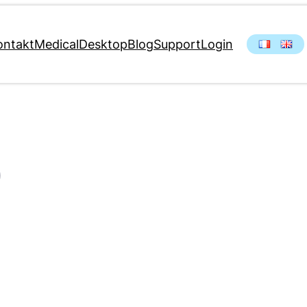
ontakt
MedicalDesktop
Blog
Support
Login
)