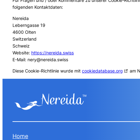
Für Fragen und / oder Kommentare zu unserer Cookie-Richtlinie
folgenden Kontaktdaten:
Nereida
Leberngasse 19
4600 Olten
Switzerland
Schweiz
Website:
https://nereida.swiss
E-Mail:
nery@
nereida.swiss
Diese Cookie-Richtlinie wurde mit
cookiedatabase.org
am No
Home