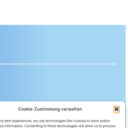
Cookie-Zustimmung verwalten
ereida AG
he best experiences, we use technologies like cookies to store and/or
e information. Consenting to these technologies will allow us to process
eberngasse 19 | 4600 Olten | Switzerland