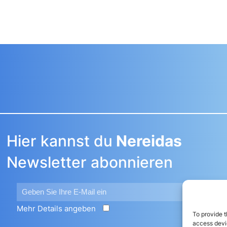
Hier kannst du
Nereidas
Newsletter abonnieren
Mehr Details angeben
N
To provide t
access devic
L