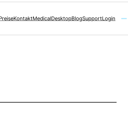
Preise
Kontakt
MedicalDesktop
Blog
Support
Login