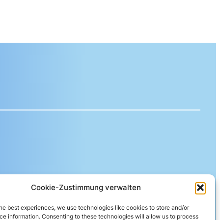
Cookie-Zustimmung verwalten
ereida AG
he best experiences, we use technologies like cookies to store and/or
e information. Consenting to these technologies will allow us to process
eberngasse 19 | 4600 Olten | Switzerland