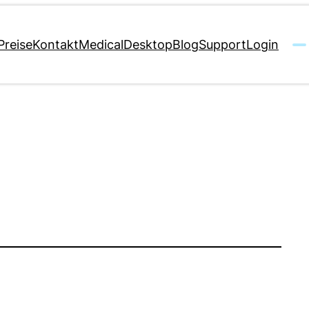
Preise
Kontakt
MedicalDesktop
Blog
Support
Login