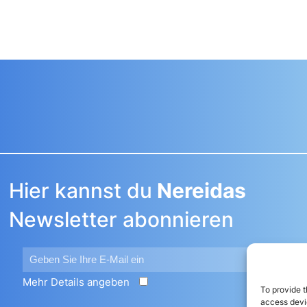
Hier kannst du
Nereidas
Newsletter abonnieren
Mehr Details angeben
N
To provide t
access devic
L