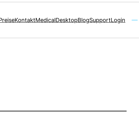
Preise
Kontakt
MedicalDesktop
Blog
Support
Login