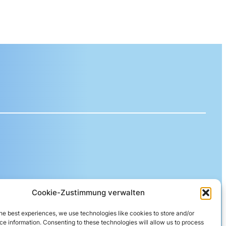
Cookie-Zustimmung verwalten
ereida AG
he best experiences, we use technologies like cookies to store and/or
e information. Consenting to these technologies will allow us to process
eberngasse 19 | 4600 Olten | Switzerland