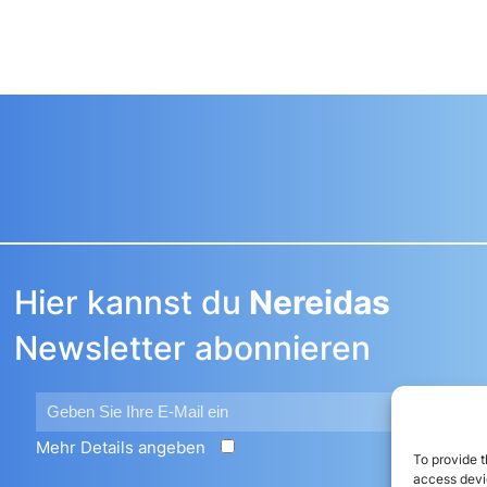
Hier kannst du
Nereidas
Newsletter abonnieren
Mehr Details angeben
N
To provide t
access devic
L