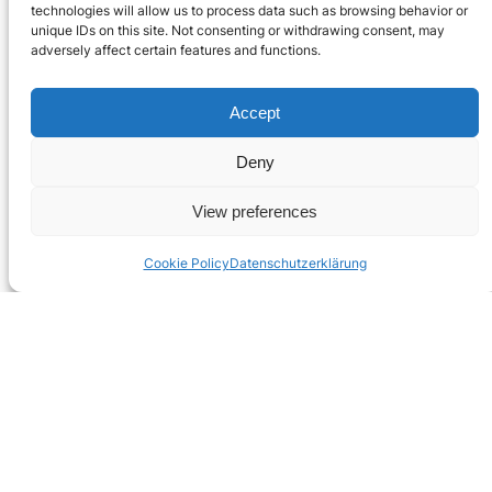
technologies will allow us to process data such as browsing behavior or
Pauschalen
unique IDs on this site. Not consenting or withdrawing consent, may
adversely affect certain features and functions.
kommt!
Accept
Deny
Der Bundesrat hat definitiv beschlossen, per
1.1.2026 den neuen Tarif TARDOC und ambulante
View preferences
Pauschalen einzuführen. Im Juli 2025 wird die
finale Version des neuen Tarifkataloges
Cookie Policy
Datenschutzerklärung
freigegeben, wir arbeiten aktiv in den zuständigen
Gremien mit. Mit den notwendigen Arbeiten für die
Umsetzung in unseren Lösungen Nereida™ und
MedicalDesktop™ haben wir bereits begonnen. In
einem ersten Schritt…
Juni 13, 2025