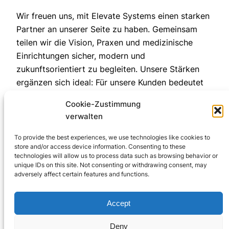
Wir freuen uns, mit Elevate Systems einen starken
Partner an unserer Seite zu haben. Gemeinsam
teilen wir die Vision, Praxen und medizinische
Einrichtungen sicher, modern und
zukunftsorientiert zu begleiten. Unsere Stärken
ergänzen sich ideal: Für unsere Kunden bedeutet
das: mehr Effizienz, mehr Sicherheit und
Cookie-Zustimmung
nachhaltige Digitalisierung im Gesundheitswesen.
verwalten
Wir blicken gespannt auf die gemeinsame Reise in
eine sichere digitale Zukunft.
To provide the best experiences, we use technologies like cookies to
store and/or access device information. Consenting to these
September 9, 2025
technologies will allow us to process data such as browsing behavior or
unique IDs on this site. Not consenting or withdrawing consent, may
adversely affect certain features and functions.
Accept
Deny