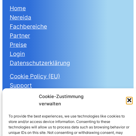
Home
Nereida
Fachbereiche
Partner
Preise
Login
Datenschutzerklärung
Cookie Policy (EU)
Support
Logos & Flyers
Cookie-Zustimmung
verwalten
Hier kannst du
Nereidas
To provide the best experiences, we use technologies like cookies to
store and/or access device information. Consenting to these
Newsletter abonnieren
technologies will allow us to process data such as browsing behavior or
unique IDs on this site. Not consenting or withdrawing consent, may